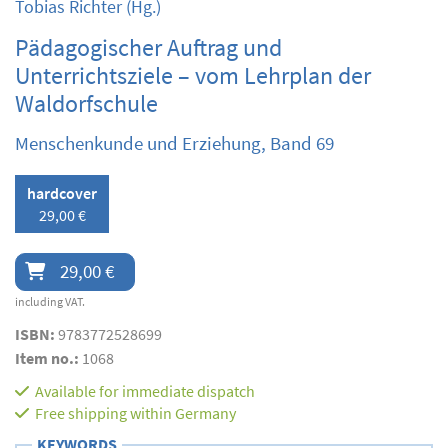
Tobias Richter
(Hg.)
Pädagogischer Auftrag und
Unterrichtsziele – vom Lehrplan der
Waldorfschule
Menschenkunde und Erziehung, Band 69
hardcover
29,00 €
29,00 €
including VAT.
ISBN:
9783772528699
Item no.:
1068
Available for immediate dispatch
Free shipping within Germany
KEYWORDS