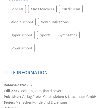
General
Class teachers
Curriculum
Middle school
New publications
Upper school
Sports
Gymnastics
Lower school
TITLE INFORMATION
Release date:
2025
Edition:
7. edition, 2025 (hard cover)
Publisher:
Verlag Freies Geistesleben & Urachhaus GmbH
Series:
Menschenkunde und Erziehung