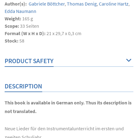
Author(s):
Gabriele Böttcher
,
Thomas Denig
,
Caroline Hartz
,
Edda Naumann
Weight:
165 g
Scope:
33
Seiten
Format (W x H x D):
21 x 29,7 x 0,3 cm
Stock:
58
PRODUCT SAFETY
DESCRIPTION
This book is available in German only. Thus its description is
not translated.
Neue Lieder für den Instrumentalunterricht im ersten und
zweiten Schuljahr.