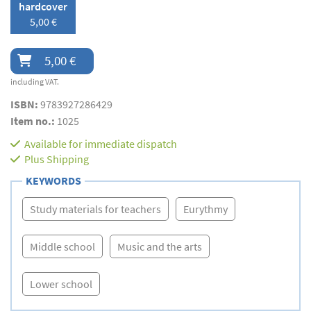
hardcover
5,00 €
5,00 €
including VAT.
ISBN:
9783927286429
Item no.:
1025
Available for immediate dispatch
Plus
Shipping
KEYWORDS
Study materials for teachers
Eurythmy
Middle school
Music and the arts
Lower school