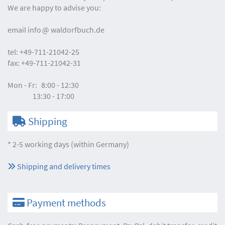
We are happy to advise you:
email
info
waldorfbuch.de
tel:
+49-711-21042-25
fax:
+49-711-21042-31
Mon - Fr:
8:00 - 12:30
13:30 - 17:00
Shipping
* 2-5 working days (within Germany)
Shipping and delivery times
Payment methods