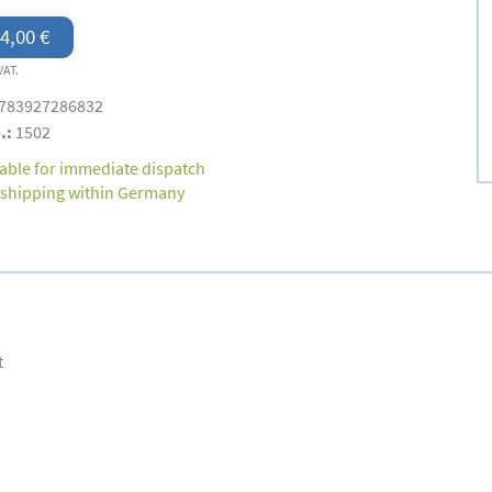
4,00 €
VAT.
783927286832
.:
1502
lable for immediate dispatch
 shipping within Germany
t