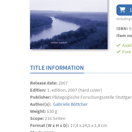
1
including 
ISBN:
9
Item no
Avai
Free
TITLE INFORMATION
Release date:
2007
Edition:
1. edition, 2007 (hard cover)
Publisher:
Pädagogische Forschungsstelle Stuttgar
Author(s):
Gabriele Böttcher
Weight:
530 g
Scope:
216
Seiten
Format (W x H x D):
17,4 x 24,5 x 1,8 cm