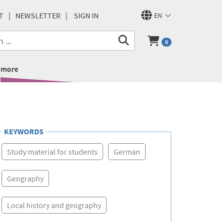
T
NEWSLETTER
SIGN IN
EN
0
more
KEYWORDS
Study material for students
German
Geography
Local history and geography