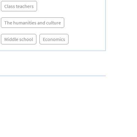
Class teachers
The humanities and culture
Middle school
Economics