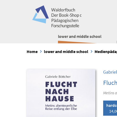
lower and middle school
Home
lower and middle school
Medienpäda
Gabrie
Fluc
Metins a
hardc
14,0