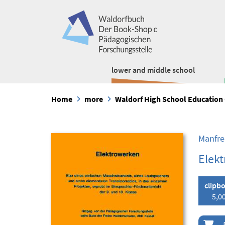
lower and middle school
Home
more
Waldorf High School Education 
Manfre
Elek
clipb
5,00