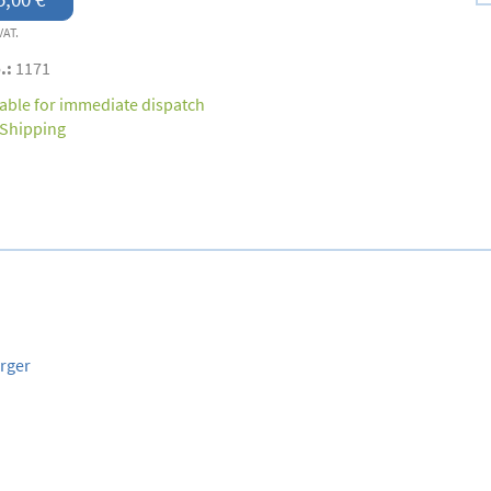
VAT.
.:
1171
lable for immediate dispatch
Shipping
rger