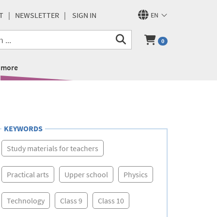
T
NEWSLETTER
SIGN IN
EN
0
more
KEYWORDS
Study materials for teachers
Practical arts
Upper school
Physics
Technology
Class 9
Class 10