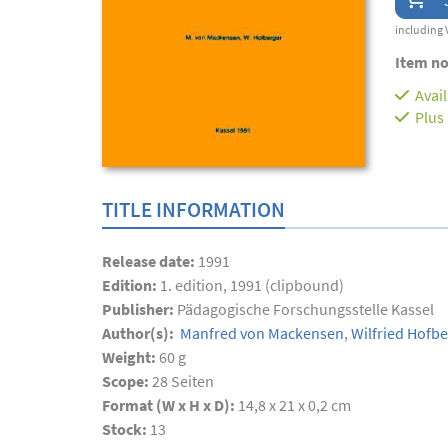
including 
Item no
Avai
Plus
TITLE INFORMATION
Release date:
1991
Edition:
1. edition, 1991 (clipbound)
Publisher:
Pädagogische Forschungsstelle Kassel
Author(s):
Manfred von Mackensen
,
Wilfried Hofbe
Weight:
60 g
Scope:
28
Seiten
Format (W x H x D):
14,8 x 21 x 0,2 cm
Stock:
13