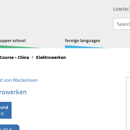
CONTAC
upper school
foreign languages
Course – China
Elektrowerken
d von Mackensen
trowerken
ound
 €
5,00 €