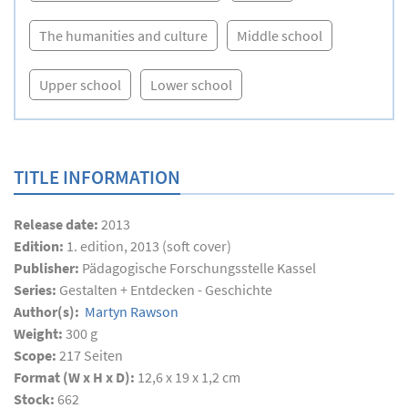
The humanities and culture
Middle school
Upper school
Lower school
TITLE INFORMATION
Release date:
2013
Edition:
1. edition, 2013 (soft cover)
Publisher:
Pädagogische Forschungsstelle Kassel
Series:
Gestalten + Entdecken - Geschichte
Author(s):
Martyn Rawson
Weight:
300 g
Scope:
217
Seiten
Format (W x H x D):
12,6 x 19 x 1,2 cm
Stock:
662