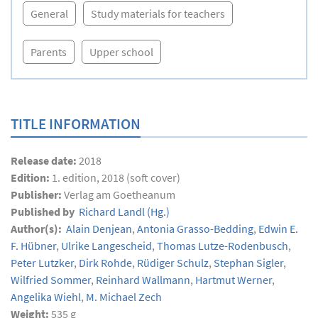
General
Study materials for teachers
Parents
Upper school
TITLE INFORMATION
Release date:
2018
Edition:
1. edition, 2018 (soft cover)
Publisher:
Verlag am Goetheanum
Published by
Richard Landl
(Hg.)
Author(s):
Alain Denjean
,
Antonia Grasso-Bedding
,
Edwin E.
F. Hübner
,
Ulrike Langescheid
,
Thomas Lutze-Rodenbusch
,
Peter Lutzker
,
Dirk Rohde
,
Rüdiger Schulz
,
Stephan Sigler
,
Wilfried Sommer
,
Reinhard Wallmann
,
Hartmut Werner
,
Angelika Wiehl
,
M. Michael Zech
Weight:
535 g