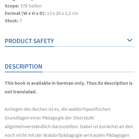
Scope:
378
Seiten
Format (W x H x D):
13 x 20 x 2,5 cm
Stock:
7
PRODUCT SAFETY
DESCRIPTION
This book is available in German only. Thus its description is
not translated.
Anliegen des Buches ist es, die waldorfspezifischen
Grundlagen einer Pädagogik der Oberstufe
allgemeinverständlich darzustellen. Dabei ist zunächst an den
noch nicht mit der Waldorfpädagogik vertrauten Pädagogen