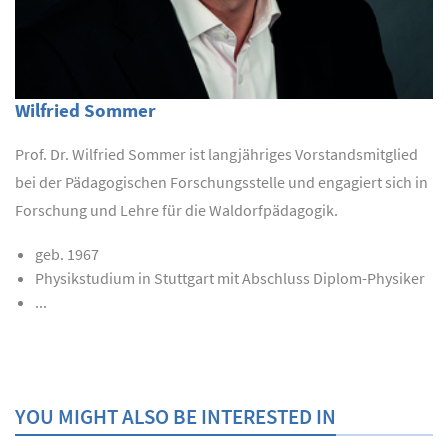
Wilfried Sommer
Prof. Dr. Wilfried Sommer ist langjähriges Vorstandsmitglied
bei der Pädagogischen Forschungsstelle und engagiert sich in
Forschung und Lehre für die Waldorfpädagogik.
geb. 1967
Physikstudium in Stuttgart mit Abschluss Diplom-Physiker
...
YOU MIGHT ALSO BE INTERESTED IN