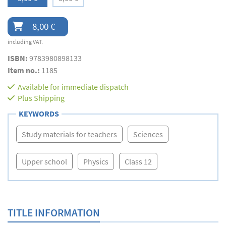
8,00 €
including VAT.
ISBN:
9783980898133
Item no.:
1185
Available for immediate dispatch
Plus
Shipping
KEYWORDS
Study materials for teachers
Sciences
Upper school
Physics
Class 12
TITLE INFORMATION