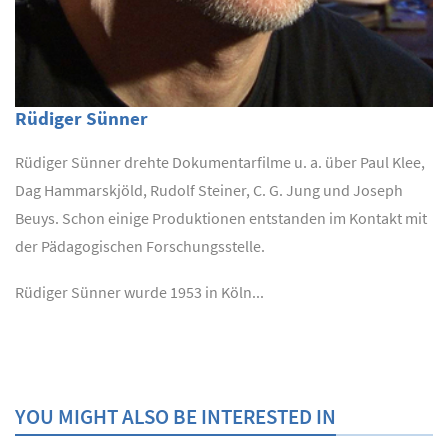
Rüdiger Sünner
Rüdiger Sünner drehte Dokumentarfilme u. a. über Paul Klee,
Dag Hammarskjöld, Rudolf Steiner, C. G. Jung und Joseph
Beuys. Schon einige Produktionen entstanden im Kontakt mit
der Pädagogischen Forschungsstelle.
Rüdiger Sünner wurde 1953 in Köln...
YOU MIGHT ALSO BE INTERESTED IN