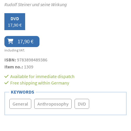
Rudolf Steiner und seine Wirkung
DVD
17,90 €
17,90 €
including VAT.
ISBN:
9783898489386
Item no.:
1309
Available for immediate dispatch
Free shipping within Germany
KEYWORDS
General
Anthroposophy
DVD