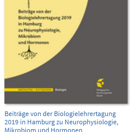
Beiträge von der Biologielehrertagung
2019 in Hamburg zu Neurophysiologie,
Mikrobiom und Hormonen