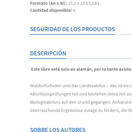
Formato (An x Al):
15,1 x 23 x 1,581
Cantidad disponible:
6
SEGURIDAD DE LOS PRODUCTOS
DESCRIPCIÓN
Este libro está solo en alemán, por lo tanto existe
Waldorfschulen und das Landesabitur – das ist ein
Abschlussprüfungen teil und bestehen diese mit au
Biologieabiturs auf den Grund gegangen. Anhand ei
überraschende Ergebnisse zutage zu fördern, die fü
SOBRE LOS AUTORES