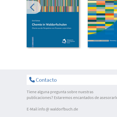
Contacto
Tiene alguna pregunta sobre nuestras
publicaciones? Estaremos encantados de asesorarl
E-Mail
info
waldorfbuch.de