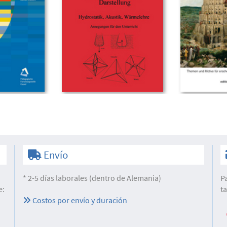
Envío
* 2-5 días laborales (dentro de Alemania)
P
e:
t
Costos por envío y duración