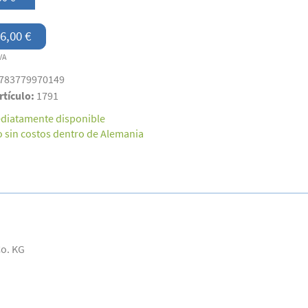
6,00 €
VA
783779970149
rtículo:
1791
diatamente disponible
o sin costos dentro de Alemania
Co. KG