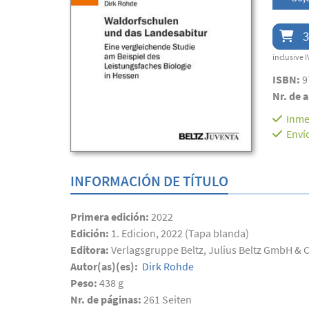
3
inclusive I
ISBN:
9
Nr. de a
Inme
Enví
INFORMACIÓN DE TÍTULO
Primera edición:
2022
Edición:
1. Edicion, 2022 (Tapa blanda)
Editora:
Verlagsgruppe Beltz, Julius Beltz GmbH & 
Autor(as)(es):
Dirk Rohde
Peso:
438 g
Nr. de páginas:
261
Seiten