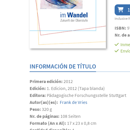
1
inclusive I
ISBN:
9
Nr. de a
Inme
Enví
INFORMACIÓN DE TÍTULO
Primera edición:
2012
Edición:
1. Edicion, 2012 (Tapa blanda)
Editora:
Pädagogische Forschungsstelle Stuttgart
Autor(as)(es):
Frank de Vries
Peso:
320 g
Nr. de páginas:
108
Seiten
Formato (An x Al):
17 x 23 x 0,8 cm