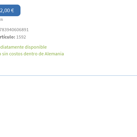
2,00 €
VA
783940606891
rtículo:
1592
diatamente disponible
o sin costos dentro de Alemania