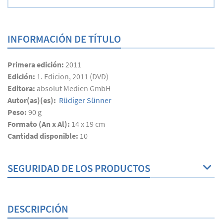
INFORMACIÓN DE TÍTULO
Primera edición:
2011
Edición:
1. Edicion, 2011 (DVD)
Editora:
absolut Medien GmbH
Autor(as)(es):
Rüdiger Sünner
Peso:
90 g
Formato (An x Al):
14 x 19 cm
Cantidad disponible:
10
SEGURIDAD DE LOS PRODUCTOS
DESCRIPCIÓN