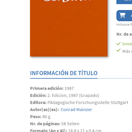
inclusive I
Nr. de a
Inme
Más 
INFORMACIÓN DE TÍTULO
Primera edición:
1987
Edición:
2. Edicion, 1987 (Grapado)
Editora:
Pädagogische Forschungsstelle Stuttgart
Autor(as)(es):
Conrad Mainzer
Peso:
80 g
Nr. de páginas:
58
Seiten
Formato (An x Al):
14,8 x 21 x 0,4 cm