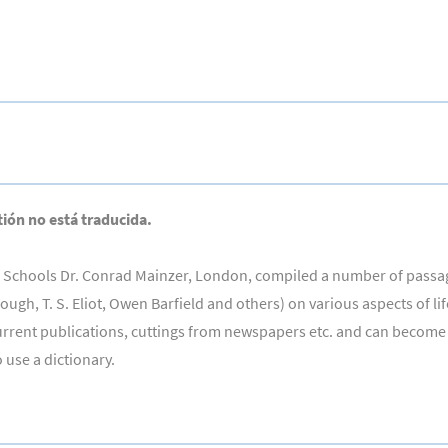
btión no está traducida.
dorf Schools Dr. Conrad Mainzer, London, compiled a number of pas
lough, T. S. Eliot, Owen Barfield and others) on various aspects of l
urrent publications, cuttings from newspapers etc. and can become
 use a dictionary.