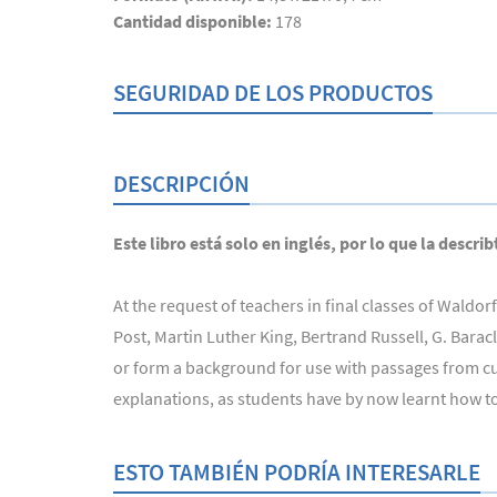
Cantidad disponible:
178
SEGURIDAD DE LOS PRODUCTOS
DESCRIPCIÓN
Este libro está solo en inglés, por lo que la descri
At the request of teachers in final classes of Wal
Post, Martin Luther King, Bertrand Russell, G. Barac
or form a background for use with passages from c
explanations, as students have by now learnt how to
ESTO TAMBIÉN PODRÍA INTERESARLE