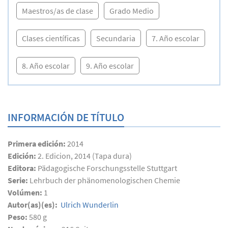
Maestros/as de clase
Grado Medio
Clases científicas
Secundaria
7. Año escolar
8. Año escolar
9. Año escolar
INFORMACIÓN DE TÍTULO
Primera edición:
2014
Edición:
2. Edicion, 2014 (Tapa dura)
Editora:
Pädagogische Forschungsstelle Stuttgart
Serie:
Lehrbuch der phänomenologischen Chemie
Volúmen:
1
Autor(as)(es):
Ulrich Wunderlin
Peso:
580 g