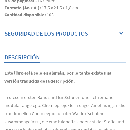
Nr. de páginas:
216
Seiten
Formato (An x Al):
17,5 x 24,5 x 1,8 cm
Cantidad disponible:
105
SEGURIDAD DE LOS PRODUCTOS
DESCRIPCIÓN
Este libro está solo en alemán, por lo tanto existe una
versión traducida de la descripción.
In diesem ersten Band sind für Schüler- und Lehrerhand
modular angelegte Chemieprojekte in enger Anlehnung an die
traditionellen Chemieepochen der Waldorfschulen
zusammengefasst, die eine bildhafte Übersicht der Stoffe und
Prozesse in der Welt des Mineralischen und des Belebten