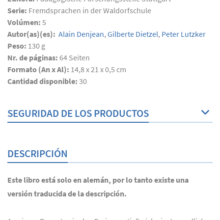
Serie:
Fremdsprachen in der Waldorfschule
Volúmen:
5
Autor(as)(es):
Alain Denjean
,
Gilberte Dietzel
,
Peter Lutzker
Peso:
130 g
Nr. de páginas:
64
Seiten
Formato (An x Al):
14,8 x 21 x 0,5 cm
Cantidad disponible:
30
SEGURIDAD DE LOS PRODUCTOS
DESCRIPCIÓN
Este libro está solo en alemán, por lo tanto existe una
versión traducida de la descripción.