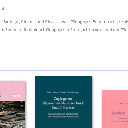
had
te Biologie, Chemie und Physik sowie Pädagogik. Er unterrichtete a
m Seminar für Waldorfpädagogik in Stuttgart. Im Vorstand der Päd