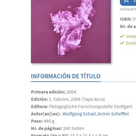
inclusive I
ISBN:
9
Nr. de a
Inme
Enví
INFORMACIÓN DE TÍTULO
Primera edición:
2004
Edición:
1. Edicion, 2004 (Tapa dura)
Editora:
Pädagogische Forschungsstelle Stuttgart
Autor(as)(es):
Wolfgang Schad
,
Armin Scheffler
Peso:
480 g
Nr. de páginas:
240
Seiten
Formato (An x Al):
15,5 x 22,5 x 1,8 cm