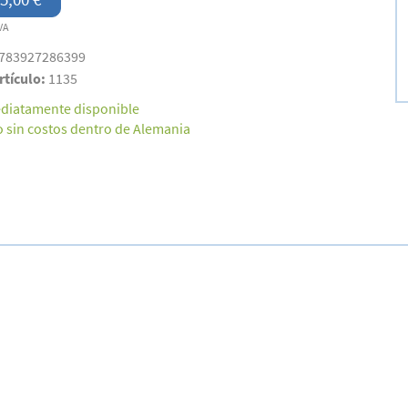
VA
783927286399
rtículo:
1135
diatamente disponible
o sin costos dentro de Alemania