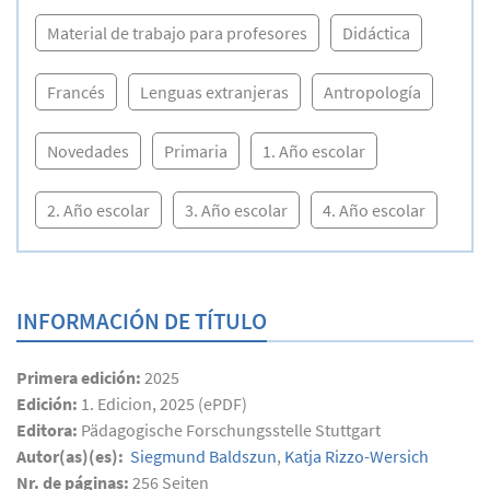
Material de trabajo para profesores
Didáctica
Francés
Lenguas extranjeras
Antropología
Novedades
Primaria
1. Año escolar
2. Año escolar
3. Año escolar
4. Año escolar
INFORMACIÓN DE TÍTULO
Primera edición:
2025
Edición:
1. Edicion, 2025 (ePDF)
Editora:
Pädagogische Forschungsstelle Stuttgart
Autor(as)(es):
Siegmund Baldszun
,
Katja Rizzo-Wersich
Nr. de páginas:
256
Seiten