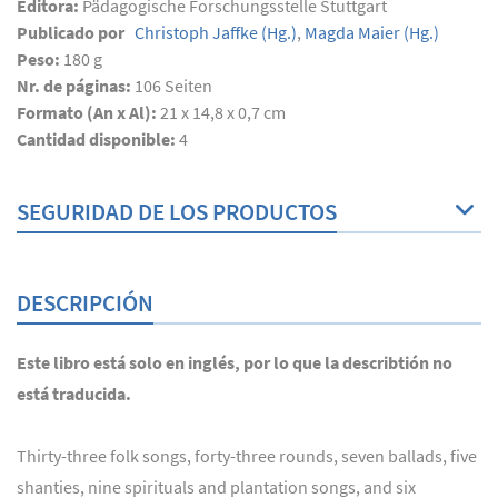
Editora:
Pädagogische Forschungsstelle Stuttgart
Publicado por
Christoph Jaffke
(Hg.)
,
Magda Maier
(Hg.)
Peso:
180 g
Nr. de páginas:
106
Seiten
Formato (An x Al):
21 x 14,8 x 0,7 cm
Cantidad disponible:
4
SEGURIDAD DE LOS PRODUCTOS
DESCRIPCIÓN
Este libro está solo en inglés, por lo que la describtión no
está traducida.
Thirty-three folk songs, forty-three rounds, seven ballads, five
shanties, nine spirituals and plantation songs, and six