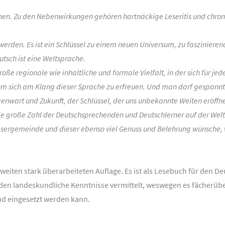
en. Zu den Nebenwirkungen gehören hartnäckige Leseritis und chro
den. Es ist ein Schlüssel zu einem neuen Universum, zu faszinierend
sch ist eine Weltsprache.
ße regionale wie inhaltliche und formale Vielfalt, in der sich für jed
 um sich am Klang dieser Sprache zu erfreuen. Und man darf gespannt 
genwart und Zukunft, der Schlüssel, der uns unbekannte Weiten eröffne
ie große Zahl der Deutschsprechenden und Deutschlerner auf der Welt.
esergemeinde und dieser ebenso viel Genuss und Belehrung wünsche, wi
weiten stark überarbeiteten Auflage. Es ist als Lesebuch für den De
den landeskundliche Kenntnisse vermittelt, weswegen es fächerü
nd eingesetzt werden kann.