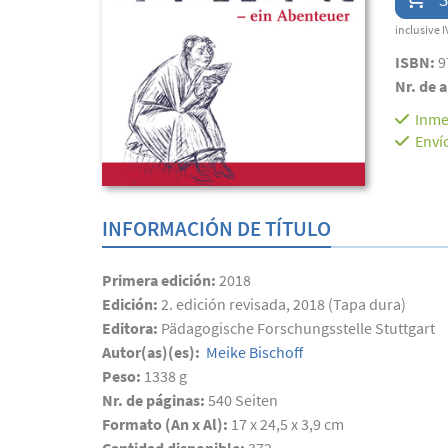
inclusive I
ISBN:
9
Nr. de a
Inme
Enví
INFORMACIÓN DE TÍTULO
Primera edición:
2018
Edición:
2. edición revisada, 2018 (Tapa dura)
Editora:
Pädagogische Forschungsstelle Stuttgart
Autor(as)(es):
Meike Bischoff
Peso:
1338 g
Nr. de páginas:
540
Seiten
Formato (An x Al):
17 x 24,5 x 3,9 cm