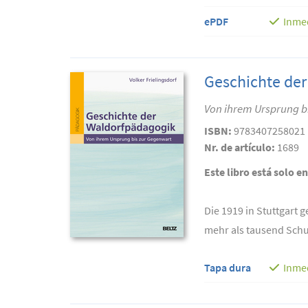
ePDF
Inme
Geschichte de
Von ihrem Ursprung b
ISBN:
9783407258021
Nr. de artículo:
1689
Este libro está solo e
Die 1919 in Stuttgart 
mehr als tausend Schul
Tapa dura
Inme