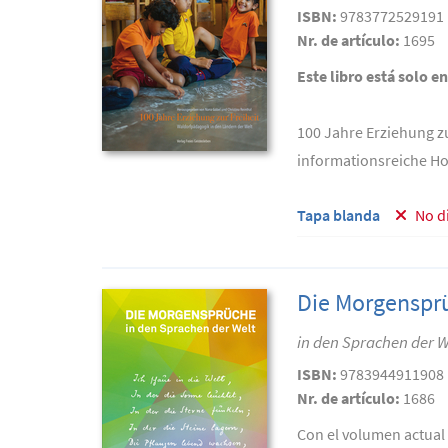
ISBN:
9783772529191
Nr. de artículo:
1695
Este libro está solo e
100 Jahre Erziehung zu
informationsreiche H
Tapa blanda
No d
Die Morgenspr
in den Sprachen der W
ISBN:
9783944911908
Nr. de artículo:
1686
Con el volumen actual 