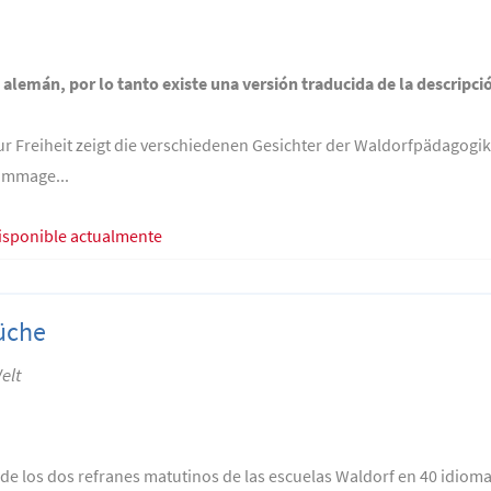
n alemán, por lo tanto existe una versión traducida de la descripci
r Freiheit zeigt die verschiedenen Gesichter der Waldorfpädagogik
ommage...
isponible actualmente
üche
elt
de los dos refranes matutinos de las escuelas Waldorf en 40 idioma