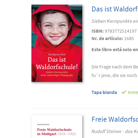
Das ist Waldorf
Sieben Kernpunkte ei
ISBN:
9783772514197
Nr. de artículo:
1685
Este libro está solo e
Die Frage nach dem Be
fu¨r jene, die sie noch
Tapa blanda
Inme
Freie Waldorfsc
Rudolf Steiner - das 