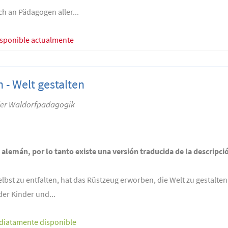
h an Pädagogen aller...
isponible actualmente
n - Welt gestalten
 der Waldorfpädagogik
n alemán, por lo tanto existe una versión traducida de la descripci
selbst zu entfalten, hat das Rüstzeug erworben, die Welt zu gestalt
der Kinder und...
diatamente disponible