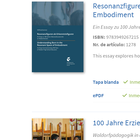
Resonanzfigure
Embodiment
Ein Essay zu 100 Jah
ISBN:
9783949267215
Nr. de artículo:
1278
This essay explores h
Tapa blanda
Inme
ePDF
Inme
100 Jahre Erzie
Waldorfpädagogik in 