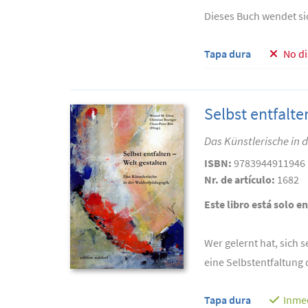
Dieses Buch wendet sic
Tapa dura
No d
Selbst entfalte
Das Künstlerische in
ISBN:
9783944911946
Nr. de artículo:
1682
Este libro está solo e
Wer gelernt hat, sich 
eine Selbstentfaltung 
Tapa dura
Inme