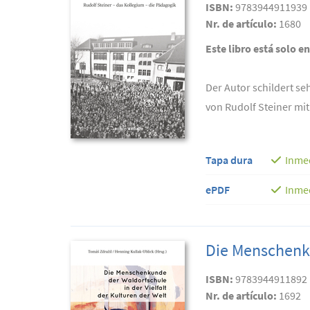
ISBN:
9783944911939
Nr. de artículo:
1680
Este libro está solo e
Der Autor schildert s
von Rudolf Steiner mit
Tapa dura
Inme
ePDF
Inme
Die Menschenku
ISBN:
9783944911892
Nr. de artículo:
1692