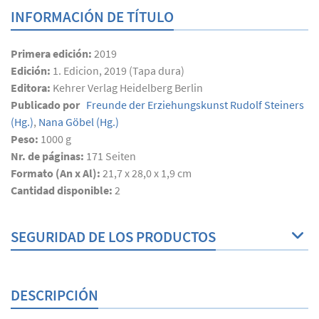
INFORMACIÓN DE TÍTULO
Primera edición:
2019
Edición:
1. Edicion, 2019 (Tapa dura)
Editora:
Kehrer Verlag Heidelberg Berlin
Publicado por
Freunde der Erziehungskunst Rudolf Steiners
(Hg.)
,
Nana Göbel
(Hg.)
Peso:
1000 g
Nr. de páginas:
171
Seiten
Formato (An x Al):
21,7 x 28,0 x 1,9 cm
Cantidad disponible:
2
SEGURIDAD DE LOS PRODUCTOS
DESCRIPCIÓN