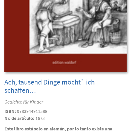
Ach, tausend Dinge möcht` ich
schaffen…
Gedichte für Kinder
ISBN:
9783944911588
Nr. de artículo:
1673
Este libro está solo en alemán, por lo tanto existe una