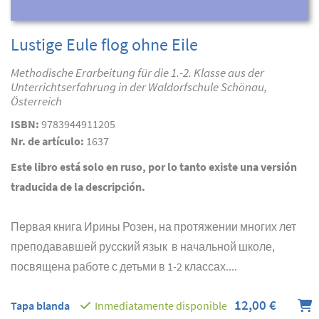
Lustige Eule flog ohne Eile
Methodische Erarbeitung für die 1.-2. Klasse aus der
Unterrichtserfahrung in der Waldorfschule Schönau,
Österreich
ISBN:
9783944911205
Nr. de artículo:
1637
Este libro está solo en ruso, por lo tanto existe una versión
traducida de la descripción.
Первая книга Ирины Розен, на протяжении многих лет
преподававшей русский язык в начальной школе,
посвящена работе с детьми в 1-2 классах....
12,00 €
Tapa blanda
Inmediatamente disponible