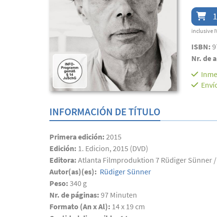
1
inclusive I
ISBN:
9
Nr. de a
Inme
Enví
INFORMACIÓN DE TÍTULO
Primera edición:
2015
Edición:
1. Edicion, 2015 (DVD)
Editora:
Atlanta Filmproduktion 7 Rüdiger Sünner 
Autor(as)(es):
Rüdiger Sünner
Peso:
340 g
Nr. de páginas:
97
Minuten
Formato (An x Al):
14 x 19 cm