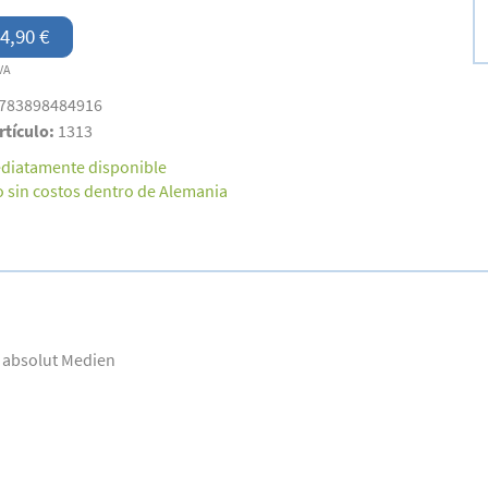
4,90 €
VA
783898484916
rtículo:
1313
diatamente disponible
o sin costos dentro de Alemania
/ absolut Medien