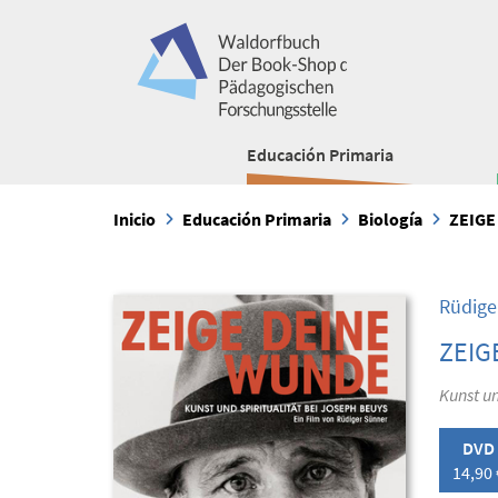
Educación Primaria
Inicio
Educación Primaria
Biología
ZEIGE
Rüdige
ZEIG
Kunst un
DVD
14,90 