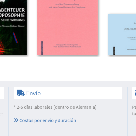
Envío
* 2-5 días laborales (dentro de Alemania)
P
e:
t
Costos por envío y duración