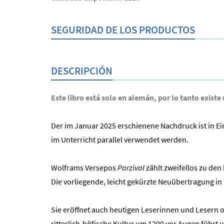
SEGURIDAD DE LOS PRODUCTOS
DESCRIPCIÓN
Este libro está solo en alemán, por lo tanto existe
Der im Januar 2025 erschienene Nachdruck ist in E
im Unterricht parallel verwendet werden.
Wolframs Versepos
Parzival
zählt zweifellos zu de
Die vorliegende, leicht gekürzte Neuübertragung i
Sie eröffnet auch heutigen Leserinnen und Lesern o
ritterlich-höfische Kultur um 1200 vor Augen führt