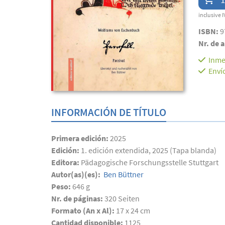
inclusive I
ISBN:
9
Nr. de a
Inme
Enví
INFORMACIÓN DE TÍTULO
Primera edición:
2025
Edición:
1. edición extendida, 2025 (Tapa blanda)
Editora:
Pädagogische Forschungsstelle Stuttgart
Autor(as)(es):
Ben Büttner
Peso:
646 g
Nr. de páginas:
320
Seiten
Formato (An x Al):
17 x 24 cm
Cantidad disponible:
1125