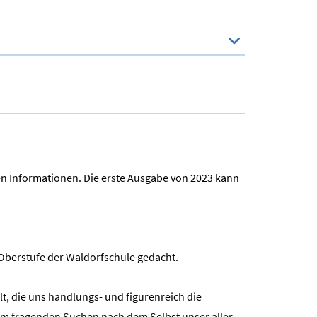
en Informationen. Die erste Ausgabe von 2023 kann
 Oberstufe der Waldorfschule gedacht.
t, die uns handlungs- und figurenreich die
h im fragenden Suchen nach dem Selbst unser aller