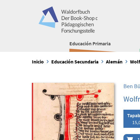
Educación Primaria
Inicio
Educación Secundaria
Alemán
Wolf
Ben Bü
Wolf
Tapab
15,
1