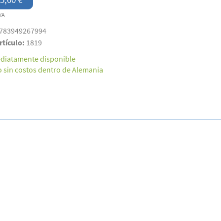
VA
783949267994
rtículo:
1819
diatamente disponible
o sin costos dentro de Alemania