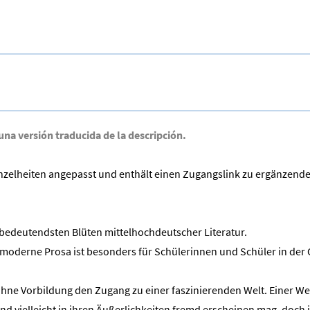
 una versión traducida de la descripción.
inzelheiten angepasst und enthält einen Zugangslink zu ergänzend
n bedeutendsten Blüten mittelhochdeutscher Literatur.
n moderne Prosa ist besonders für Schülerinnen und Schüler in der
hne Vorbildung den Zugang zu einer faszinierenden Welt. Einer Wel
 und vielleicht in ihren Äußerlichkeiten fremd erscheinen mag, doc