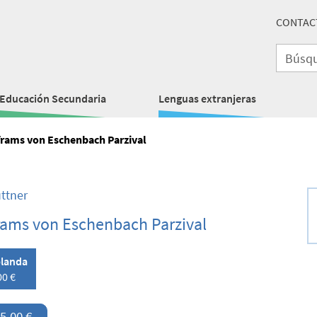
CONTAC
Educación Secundaria
Lenguas extranjeras
rams von Eschenbach Parzival
ttner
rams von Eschenbach Parzival
landa
00 €
5,00 €