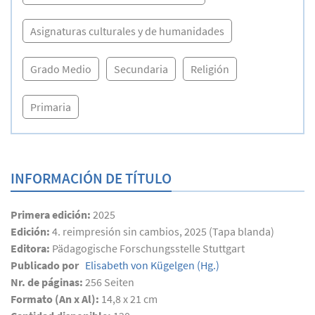
Asignaturas culturales y de humanidades
Grado Medio
Secundaria
Religión
Primaria
INFORMACIÓN DE TÍTULO
Primera edición:
2025
Edición:
4. reimpresión sin cambios, 2025 (Tapa blanda)
Editora:
Pädagogische Forschungsstelle Stuttgart
Publicado por
Elisabeth von Kügelgen
(Hg.)
Nr. de páginas:
256
Seiten
Formato (An x Al):
14,8 x 21 cm