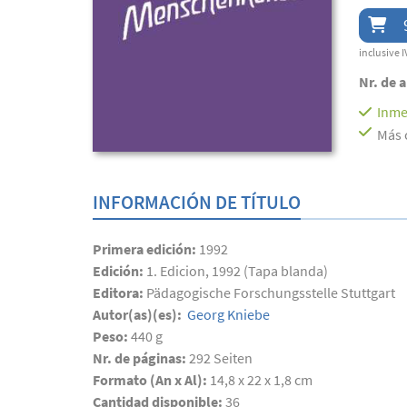
inclusive I
Nr. de a
Inme
Más 
INFORMACIÓN DE TÍTULO
Primera edición:
1992
Edición:
1. Edicion, 1992 (Tapa blanda)
Editora:
Pädagogische Forschungsstelle Stuttgart
Autor(as)(es):
Georg Kniebe
Peso:
440 g
Nr. de páginas:
292
Seiten
Formato (An x Al):
14,8 x 22 x 1,8 cm
Cantidad disponible:
36