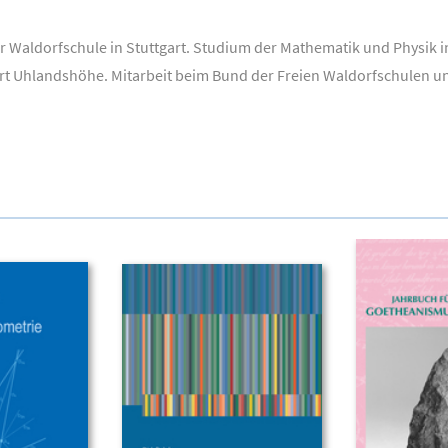
er Waldorfschule in Stuttgart. Studium der Mathematik und Physik 
rt Uhlandshöhe. Mitarbeit beim Bund der Freien Waldorfschulen un