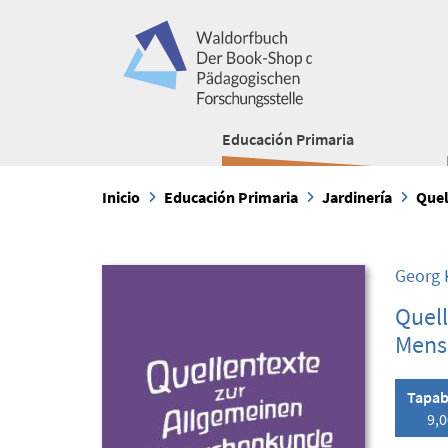
Educación Primaria
Inicio
Educación Primaria
Jardinería
Quel
Georg 
Quell
Mens
Tapab
9,0