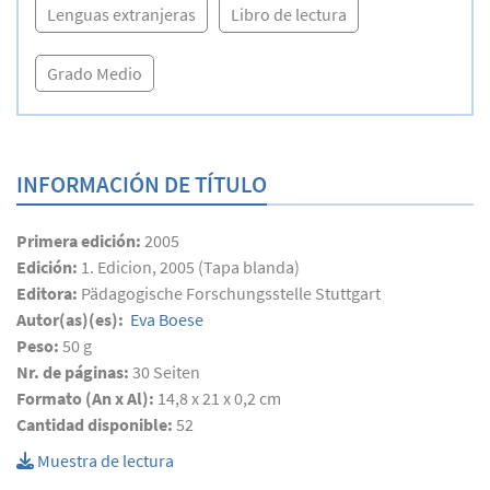
Lenguas extranjeras
Libro de lectura
Grado Medio
INFORMACIÓN DE TÍTULO
Primera edición:
2005
Edición:
1. Edicion, 2005 (Tapa blanda)
Editora:
Pädagogische Forschungsstelle Stuttgart
Autor(as)(es):
Eva Boese
Peso:
50 g
Nr. de páginas:
30
Seiten
Formato (An x Al):
14,8 x 21 x 0,2 cm
Cantidad disponible:
52
Muestra de lectura