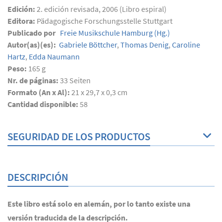
Edición:
2. edición revisada, 2006 (Libro espiral)
Editora:
Pädagogische Forschungsstelle Stuttgart
Publicado por
Freie Musikschule Hamburg
(Hg.)
Autor(as)(es):
Gabriele Böttcher
,
Thomas Denig
,
Caroline
Hartz
,
Edda Naumann
Peso:
165 g
Nr. de páginas:
33
Seiten
Formato (An x Al):
21 x 29,7 x 0,3 cm
Cantidad disponible:
58
SEGURIDAD DE LOS PRODUCTOS
DESCRIPCIÓN
Este libro está solo en alemán, por lo tanto existe una
versión traducida de la descripción.