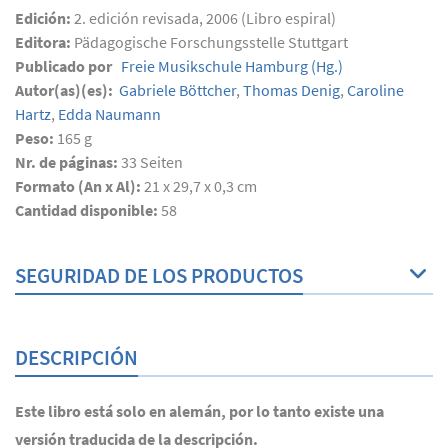
Edición:
2. edición revisada, 2006 (Libro espiral)
Editora:
Pädagogische Forschungsstelle Stuttgart
Publicado por
Freie Musikschule Hamburg
(Hg.)
Autor(as)(es):
Gabriele Böttcher
,
Thomas Denig
,
Caroline
Hartz
,
Edda Naumann
Peso:
165 g
Nr. de páginas:
33
Seiten
Formato (An x Al):
21 x 29,7 x 0,3 cm
Cantidad disponible:
58
SEGURIDAD DE LOS PRODUCTOS
DESCRIPCIÓN
Este libro está solo en alemán, por lo tanto existe una
versión traducida de la descripción.