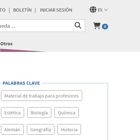
TO
BOLETÍN
INICIAR SESIÓN
ES
0
Otros
PALABRAS CLAVE
Material de trabajo para profesores
Estética
Biología
Química
Alemán
Geografía
Historia