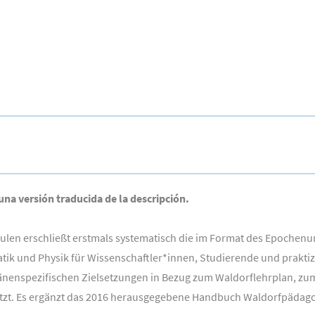
 una versión traducida de la descripción.
n erschließt erstmals systematisch die im Format des Epochenunter
ik und Physik für Wissenschaftler*innen, Studierende und prakti
nenspezifischen Zielsetzungen in Bezug zum Waldorflehrplan, zum 
etzt. Es ergänzt das 2016 herausgegebene Handbuch Waldorfpädag