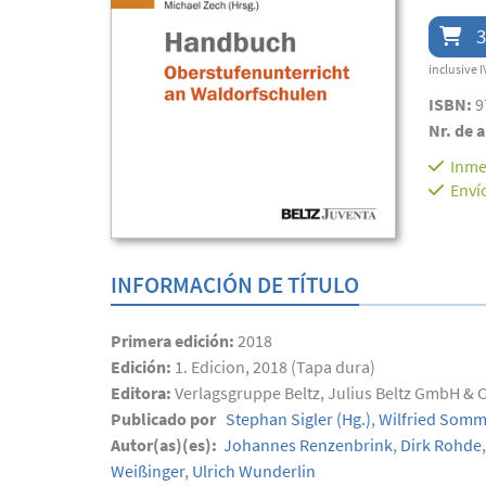
3
inclusive I
ISBN:
9
Nr. de a
Inme
Enví
INFORMACIÓN DE TÍTULO
Primera edición:
2018
Edición:
1. Edicion, 2018 (Tapa dura)
Editora:
Verlagsgruppe Beltz, Julius Beltz GmbH & 
Publicado por
Stephan Sigler
(Hg.)
,
Wilfried Somm
Autor(as)(es):
Johannes Renzenbrink
,
Dirk Rohde
,
Weißinger
,
Ulrich Wunderlin