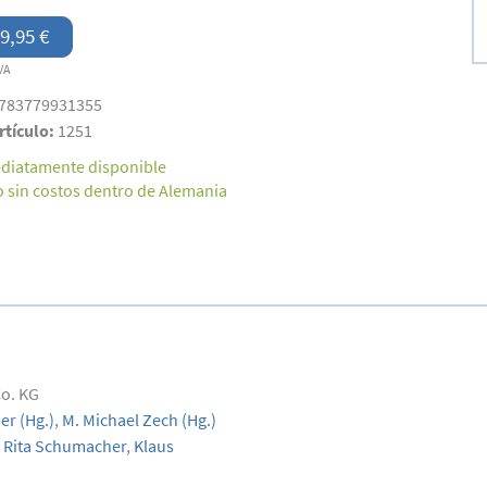
9,95 €
VA
783779931355
rtículo:
1251
diatamente disponible
o sin costos dentro de Alemania
Co. KG
er
(Hg.)
,
M. Michael Zech
(Hg.)
Rita Schumacher
,
Klaus