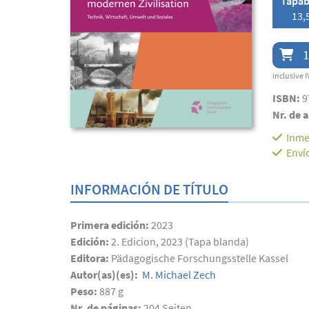
Tapab
13,
1
inclusive I
ISBN:
9
Nr. de a
Inme
Enví
INFORMACIÓN DE TÍTULO
Primera edición:
2023
Edición:
2. Edicion, 2023 (Tapa blanda)
Editora:
Pädagogische Forschungsstelle Kassel
Autor(as)(es):
M. Michael Zech
Peso:
887 g
Nr. de páginas:
204
Seiten