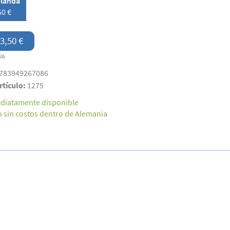
landa
50 €
3,50 €
VA
783949267086
rtículo:
1275
diatamente disponible
o sin costos dentro de Alemania