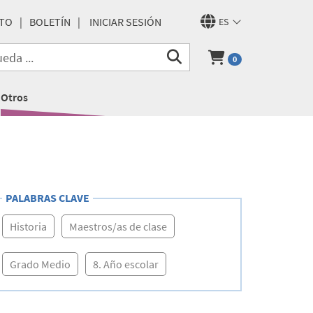
TO
BOLETÍN
INICIAR SESIÓN
ES
0
Otros
PALABRAS CLAVE
Historia
Maestros/as de clase
Grado Medio
8. Año escolar