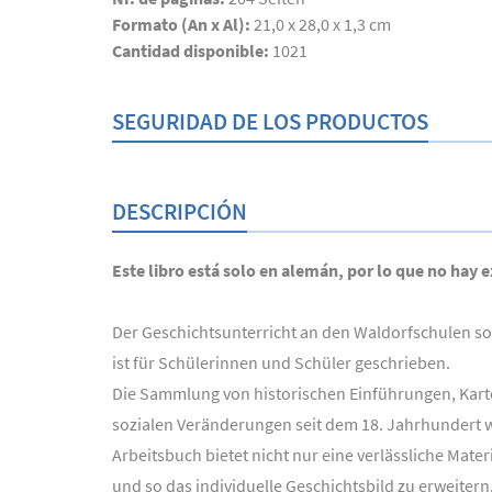
Formato (An x Al):
21,0 x 28,0 x 1,3 cm
Cantidad disponible:
1021
SEGURIDAD DE LOS PRODUCTOS
DESCRIPCIÓN
Este libro está solo en alemán, por lo que no hay e
Der Geschichtsunterricht an den Waldorfschulen soll
ist für Schülerinnen und Schüler geschrieben.
Die Sammlung von historischen Einführungen, Kart
sozialen Veränderungen seit dem 18. Jahrhundert w
Arbeitsbuch bietet nicht nur eine verlässliche Ma
und so das individuelle Geschichtsbild zu erweite