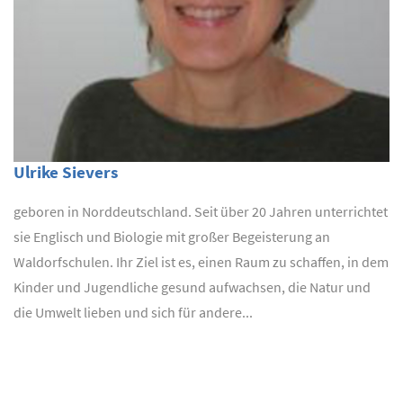
Ulrike Sievers
geboren in Norddeutschland. Seit über 20 Jahren unterrichtet
sie Englisch und Biologie mit großer Begeisterung an
Waldorfschulen. Ihr Ziel ist es, einen Raum zu schaffen, in dem
Kinder und Jugendliche gesund aufwachsen, die Natur und
die Umwelt lieben und sich für andere...