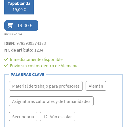
Tapablanda
19,00 €
19,00 €
inclusive IVA
ISBN:
9783939374183
Nr. de artículo:
1234
Inmediatamente disponible
Envío sin costos dentro de Alemania
PALABRAS CLAVE
Material de trabajo para profesores
Alemán
Asignaturas culturales y de humanidades
Secundaria
12. Año escolar