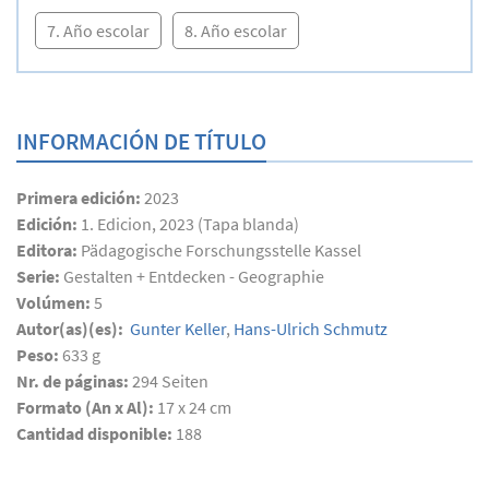
7. Año escolar
8. Año escolar
INFORMACIÓN DE TÍTULO
Primera edición:
2023
Edición:
1. Edicion, 2023 (Tapa blanda)
Editora:
Pädagogische Forschungsstelle Kassel
Serie:
Gestalten + Entdecken - Geographie
Volúmen:
5
Autor(as)(es):
Gunter Keller
,
Hans-Ulrich Schmutz
Peso:
633 g
Nr. de páginas:
294
Seiten
Formato (An x Al):
17 x 24 cm
Cantidad disponible:
188