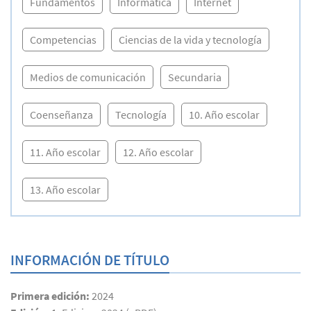
Fundamentos
Informática
Internet
Competencias
Ciencias de la vida y tecnología
Medios de comunicación
Secundaria
Coenseñanza
Tecnología
10. Año escolar
11. Año escolar
12. Año escolar
13. Año escolar
INFORMACIÓN DE TÍTULO
Primera edición:
2024