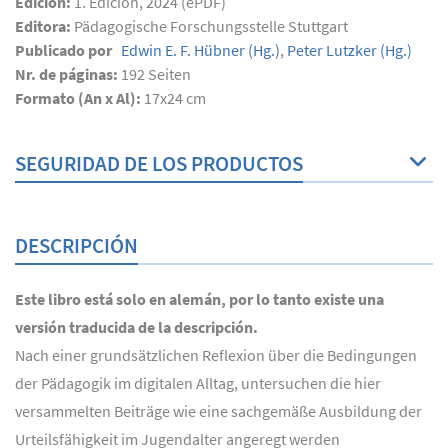
Edición:
1. Edicion, 2024 (ePDF)
Editora:
Pädagogische Forschungsstelle Stuttgart
Publicado por
Edwin E. F. Hübner
(Hg.)
,
Peter Lutzker
(Hg.)
Nr. de páginas:
192
Seiten
Formato (An x Al):
17x24 cm
SEGURIDAD DE LOS PRODUCTOS
DESCRIPCIÓN
Este libro está solo en alemán, por lo tanto existe una
versión traducida de la descripción.
Nach einer grundsätzlichen Reflexion über die Bedingungen
der Pädagogik im digitalen Alltag, untersuchen die hier
versammelten Beiträge wie eine sachgemäße Ausbildung der
Urteilsfähigkeit im Jugendalter angeregt werden