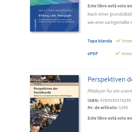
Este libro está solo e
Nach einer grundsätzl
wie eine sachgemäße A
Tapa blanda
Inme
ePDF
Inme
Perspektiven d
Plädoyer für ein une
ISBN:
9783939374299
Nr. de artículo:
1245
Este libro está solo e