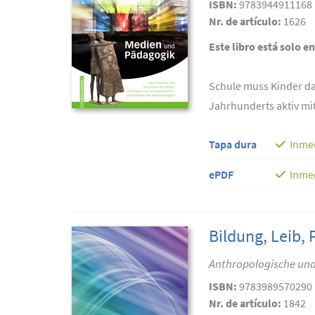
ISBN:
9783944911168
Nr. de artículo:
1626
Este libro está solo e
Schule muss Kinder dab
Jahrhunderts aktiv mit
Tapa dura
Inme
ePDF
Inme
Bildung, Leib,
Anthropologische un
ISBN:
9783989570290
Nr. de artículo:
1842