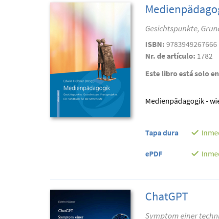
Medienpädago
Gesichtspunkte, Grund
ISBN:
9783949267666
Nr. de artículo:
1782
Este libro está solo e
Medienpädagogik - wie 
Tapa dura
Inme
ePDF
Inme
ChatGPT
Symptom einer techni