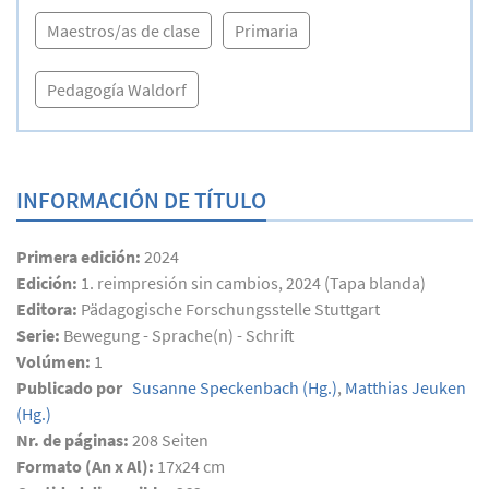
Maestros/as de clase
Primaria
Pedagogía Waldorf
INFORMACIÓN DE TÍTULO
Primera edición:
2024
Edición:
1. reimpresión sin cambios, 2024 (Tapa blanda)
Editora:
Pädagogische Forschungsstelle Stuttgart
Serie:
Bewegung - Sprache(n) - Schrift
Volúmen:
1
Publicado por
Susanne Speckenbach
(Hg.)
,
Matthias Jeuken
(Hg.)
Nr. de páginas:
208
Seiten
Formato (An x Al):
17x24 cm