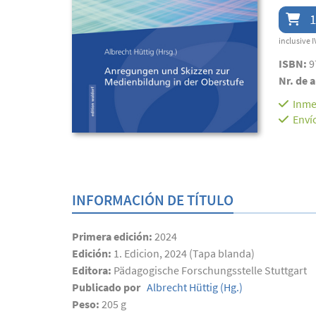
1
inclusive I
ISBN:
9
Nr. de a
Inme
Enví
INFORMACIÓN DE TÍTULO
Primera edición:
2024
Edición:
1. Edicion, 2024 (Tapa blanda)
Editora:
Pädagogische Forschungsstelle Stuttgart
Publicado por
Albrecht Hüttig
(Hg.)
Peso:
205 g