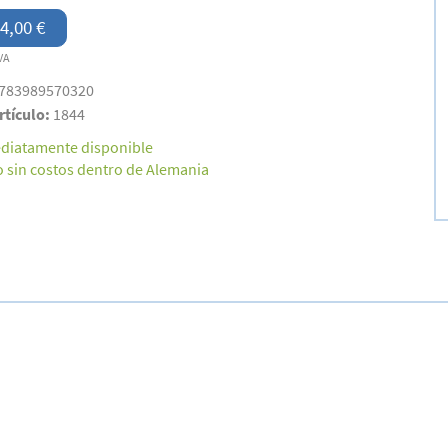
4,00 €
VA
783989570320
rtículo:
1844
diatamente disponible
o sin costos dentro de Alemania