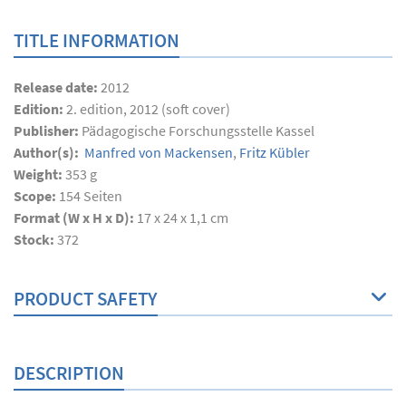
TITLE INFORMATION
Release date:
2012
Edition:
2. edition, 2012 (soft cover)
Publisher:
Pädagogische Forschungsstelle Kassel
Author(s):
Manfred von Mackensen
,
Fritz Kübler
Weight:
353 g
Scope:
154
Seiten
Format (W x H x D):
17 x 24 x 1,1 cm
Stock:
372
PRODUCT SAFETY
DESCRIPTION