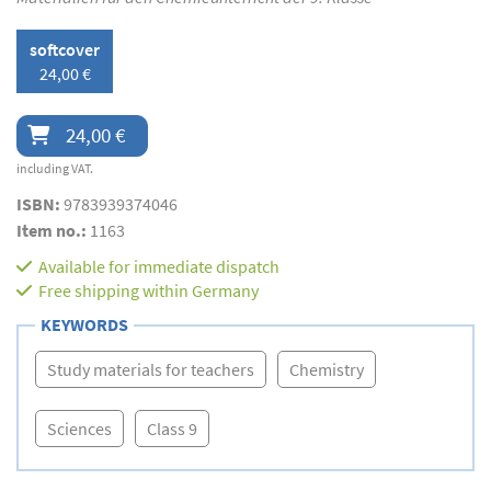
softcover
24,00 €
24,00 €
including VAT.
ISBN:
9783939374046
Item no.:
1163
Available for immediate dispatch
Free shipping within Germany
KEYWORDS
Study materials for teachers
Chemistry
Sciences
Class 9