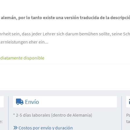
n alemán, por lo tanto existe una versión traducida de la descripci
heit sein, dass jeder Lehrer sich darum bemühen sollte, seine Sch
Lernleistungen eher ein...
diatamente disponible
Envío
* 2-5 días laborales (dentro de Alemania)
P
e:
t
Costos por envío y duración