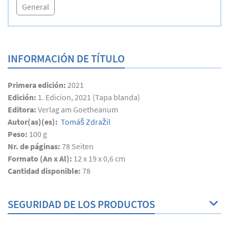
General
INFORMACIÓN DE TÍTULO
Primera edición:
2021
Edición:
1. Edicion, 2021 (Tapa blanda)
Editora:
Verlag am Goetheanum
Autor(as)(es):
Tomáš Zdražil
Peso:
100 g
Nr. de páginas:
78
Seiten
Formato (An x Al):
12 x 19 x 0,6 cm
Cantidad disponible:
78
SEGURIDAD DE LOS PRODUCTOS