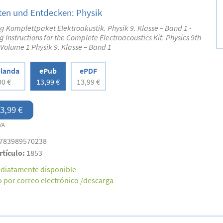
ten und Entdecken: Physik
g Komplettpaket Elektroakustik. Physik 9. Klasse – Band 1 -
g Instructions for the Complete Electroacoustics Kit. Physics 9th
Volume 1 Physik 9. Klasse – Band 1
landa
ePub
ePDF
00 €
13,99 €
13,99 €
3,99 €
VA
783989570238
rtículo:
1853
diatamente disponible
o por correo electrónico /descarga