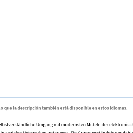
lo que la descripción también está disponible en estos idiomas.
selbstverständliche Umgang mit modernsten Mitteln der elektronis
 in sozialen Netzwerken unterwegs. Ein Grundverständnis der dahint