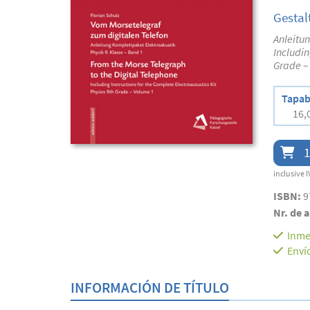
Gestal
Anleitun
Includin
Grade – 
Tapab
16,
1
inclusive I
ISBN:
9
Nr. de a
Inme
Enví
INFORMACIÓN DE TÍTULO