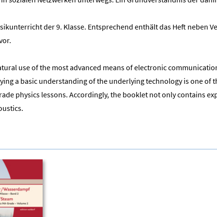
ysikunterricht der 9. Klasse. Entsprechend enthält das Heft neben 
vor.
 natural use of the most advanced means of electronic communicatio
ing a basic understanding of the underlying technology is one of t
grade physics lessons. Accordingly, the booklet not only contains e
oustics.