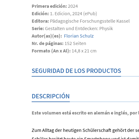
Primera edición:
2024
Edición:
1. Edicion, 2024 (ePub)
Editora:
Pädagogische Forschungsstelle Kassel
Serie:
Gestalten und Entdecken: Physik
Autor(as)(es):
Florian Schulz
Nr. de páginas:
152
Seiten
Formato (An x Al):
14,8 x 21 cm
SEGURIDAD DE LOS PRODUCTOS
DESCRIPCIÓN
Este volumen está escrito en alemán e inglés, por 
Zum Alltag der heutigen Schülerschaft gehört der 
Schüler besitzt heute ein Smartphone und ist damit