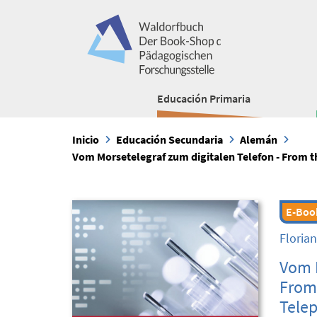
Educación Primaria
Inicio
Educación Secundaria
Alemán
Vom Morsetelegraf zum digitalen Telefon - From t
E-Boo
Floria
Vom M
From 
Tele