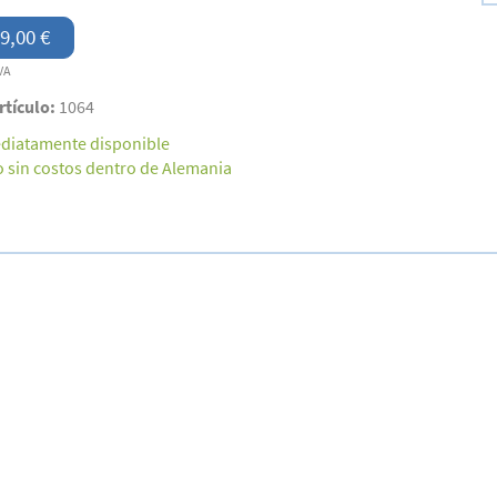
9,00 €
VA
rtículo:
1064
diatamente disponible
o sin costos dentro de Alemania