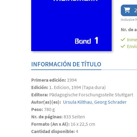
2
inclusive I
Nr. de a
Inme
Enví
INFORMACIÓN DE TÍTULO
Primera edición:
1994
Edición:
1. Edicion, 1994 (Tapa dura)
Editora:
Pädagogische Forschungsstelle Stuttgart
Autor(as)(es):
Ursula Kilthau
,
Georg Schrader
Peso:
780 g
Nr. de páginas:
833
Seiten
Formato (An x Al):
16 x 22,5 cm
Cantidad disponible:
4