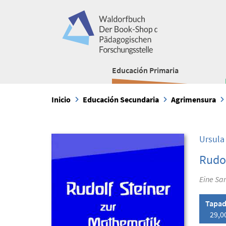
Educación Primaria
Inicio
Educación Secundaria
Agrimensura
Ursula
Rudol
Eine Sa
Tapad
29,0