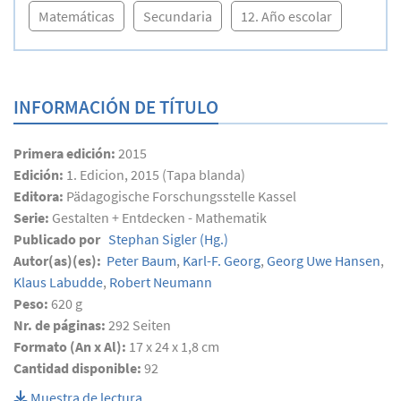
Matemáticas
Secundaria
12. Año escolar
INFORMACIÓN DE TÍTULO
Primera edición:
2015
Edición:
1. Edicion, 2015 (Tapa blanda)
Editora:
Pädagogische Forschungsstelle Kassel
Serie:
Gestalten + Entdecken - Mathematik
Publicado por
Stephan Sigler
(Hg.)
Autor(as)(es):
Peter Baum
,
Karl-F. Georg
,
Georg Uwe Hansen
,
Klaus Labudde
,
Robert Neumann
Peso:
620 g
Nr. de páginas:
292
Seiten
Formato (An x Al):
17 x 24 x 1,8 cm
Cantidad disponible:
92
Muestra de lectura