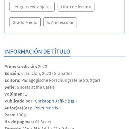
Lenguas extranjeras
Libro de lectura
Grado Medio
5. Año escolar
INFORMACIÓN DE TÍTULO
Primera edición:
2023
Edición:
6. Edicion, 2023 (Grapado)
Editora:
Pädagogische Forschungsstelle Stuttgart
Serie:
Ghosts at the Castle
Volúmen:
1
Publicado por
Christoph Jaffke
(Hg.)
Autor(as)(es):
Peter Morris
Peso:
130 g
Nr. de páginas:
64
Seiten
Formato (An x Al):
14,8 x 21 x 0,4 cm