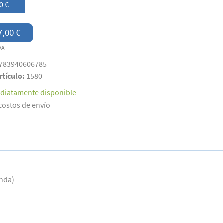
0 €
7,00 €
VA
783940606785
rtículo:
1580
diatamente disponible
costos de envío
anda)