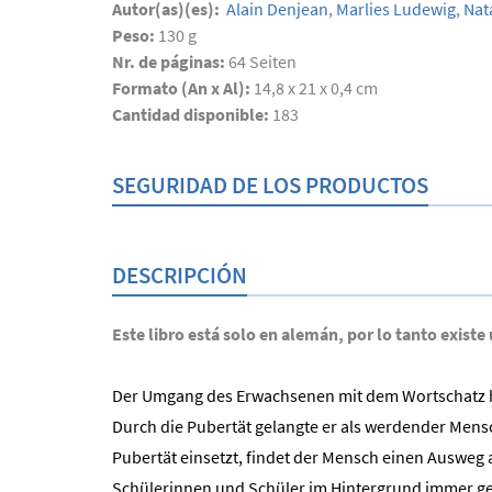
Autor(as)(es):
Alain Denjean
,
Marlies Ludewig
,
Nata
Peso:
130 g
Nr. de páginas:
64
Seiten
Formato (An x Al):
14,8 x 21 x 0,4 cm
Cantidad disponible:
183
SEGURIDAD DE LOS PRODUCTOS
DESCRIPCIÓN
Este libro está solo en alemán, por lo tanto existe
Der Umgang des Erwachsenen mit dem Wortschatz ha
Durch die Pubertät gelangte er als werdender Mensc
Pubertät einsetzt, findet der Mensch einen Ausweg
Schülerinnen und Schüler im Hintergrund immer ge