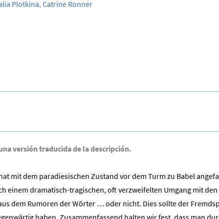
lia Plotkina
,
Catrine Ronner
 una versión traducida de la descripción.
t mit dem paradiesischen Zustand vor dem Turm zu Babel angefange
h einem dramatisch-tragischen, oft verzweifelten Umgang mit den W
 aus dem Rumoren der Wörter … oder nicht. Dies sollte der Fremdsp
genwärtig haben. Zusammenfassend halten wir fest, dass man dur