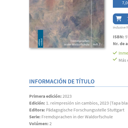
7,0
inclusive I
ISBN:
9
Nr. de a
Inme
Más 
INFORMACIÓN DE TÍTULO
Primera edición:
2023
Edición:
1. reimpresión sin cambios, 2023 (Tapa bl
Editora:
Pädagogische Forschungsstelle Stuttgart
Serie:
Fremdsprachen in der Waldorfschule
Volúmen:
2