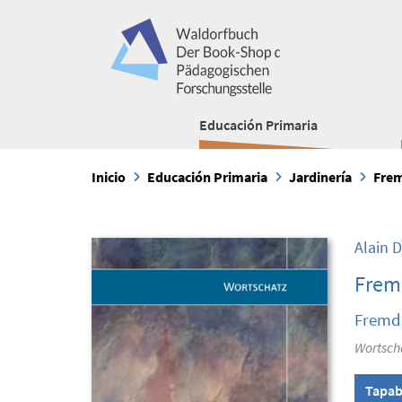
Educación Primaria
Inicio
Educación Primaria
Jardinería
Frem
Alain 
Fremd
Fremds
Wortsch
Tapab