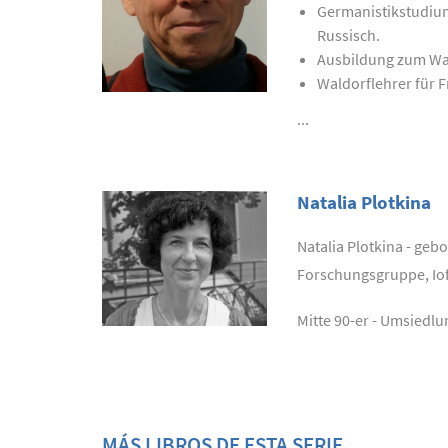
Germanistikstudium
Russisch.
Ausbildung zum Wal
Waldorflehrer für Fr
...
Natalia Plotkina
Natalia Plotkina - geb
Forschungsgruppe, Iof
Mitte 90-er - Umsiedl
MÁS LIBROS DE ESTA SERIE