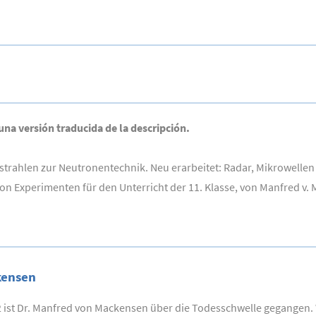
 una versión traducida de la descripción.
rahlen zur Neutronentechnik. Neu erarbeitet: Radar, Mikrowellen u
 Experimenten für den Unterricht der 11. Klasse, von Manfred v. 
kensen
ist Dr. Manfred von Mackensen über die Todesschwelle gegangen. W