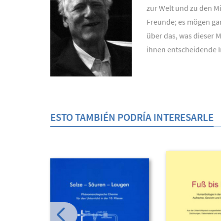
zur Welt und zu den M
Freunde; es mögen ganz
über das, was dieser M
ihnen entscheidende Im
ESTO TAMBIÉN PODRÍA INTERESARLE