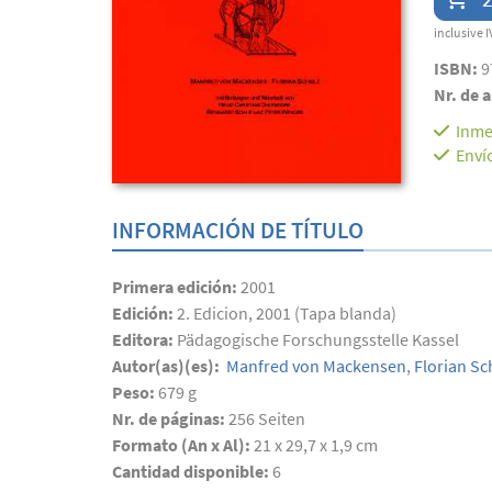
inclusive I
ISBN:
9
Nr. de a
Inme
Enví
INFORMACIÓN DE TÍTULO
Primera edición:
2001
Edición:
2. Edicion, 2001 (Tapa blanda)
Editora:
Pädagogische Forschungsstelle Kassel
Autor(as)(es):
Manfred von Mackensen
,
Florian Sc
Peso:
679 g
Nr. de páginas:
256
Seiten
Formato (An x Al):
21 x 29,7 x 1,9 cm
Cantidad disponible:
6