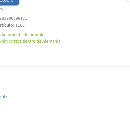
VA
783980898171
rtículo:
1160
diatamente disponible
o sin costos dentro de Alemania
hulz