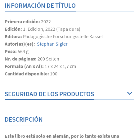
INFORMACIÓN DE TÍTULO
Primera edición:
2022
Edición:
1. Edicion, 2022 (Tapa dura)
Editora:
Pädagogische Forschungsstelle Kassel
Autor(as)(es):
Stephan Sigler
Peso:
564 g
Nr. de páginas:
200
Seiten
Formato (An x Al):
17 x 24 x 1,7 cm
Cantidad disponible:
100
SEGURIDAD DE LOS PRODUCTOS
DESCRIPCIÓN
Este libro está solo en alemán, por lo tanto existe una