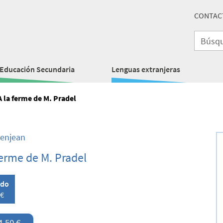
CONTAC
Educación Secundaria
Lenguas extranjeras
A la ferme de M. Pradel
Denjean
ferme de M. Pradel
ado
 €
4,50 €