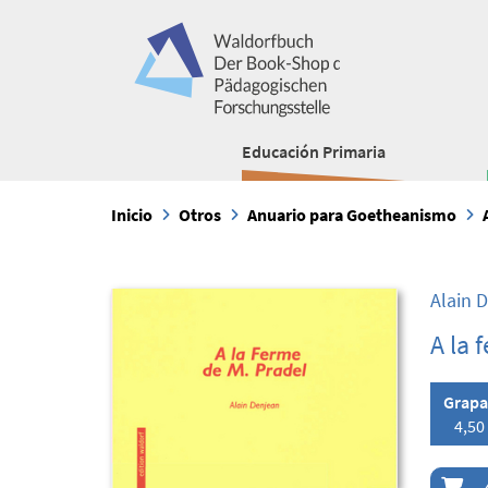
Educación Primaria
Inicio
Otros
Anuario para Goetheanismo
Alain 
A la 
Grap
4,50