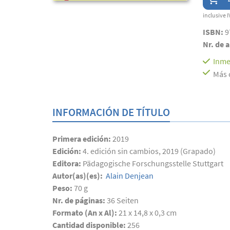
inclusive I
ISBN:
9
Nr. de a
Inme
Más 
INFORMACIÓN DE TÍTULO
Primera edición:
2019
Edición:
4. edición sin cambios, 2019 (Grapado)
Editora:
Pädagogische Forschungsstelle Stuttgart
Autor(as)(es):
Alain Denjean
Peso:
70 g
Nr. de páginas:
36
Seiten
Formato (An x Al):
21 x 14,8 x 0,3 cm
Cantidad disponible:
256