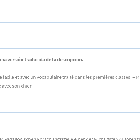
 una versión traducida de la descripción.
facile et avec un vocabulaire traité dans les premières classes. – M
e avec son chien.
 der Pädagogischen Forschungsstelle einer der wichtigsten Autore